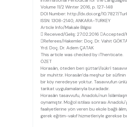
International Periodical for the Languages,
Volume 11/2 Winter 2016, p. 127-148
DOI Number: http://dx.doi.org/10.7827/Tu
ISSN: 1308-2140, ANKARA-TURKEY
Article Info/Makale Bilgisi
 Received/Geliş: 27.02.2016 Accepted/K
Referees/Hakemler: Doç. Dr. Vahit GÖKT
Yrd. Doç. Dr. Adem ÇATAK
This article was checked by iThenticate.
ÖZET
Horasân, öteden beri şüttarî/sükrî tasavv
bir muhittir. Horasân’da meşhur bir sûfînin 
bir köy neredeyse yoktur. Tasavvufun ünlü s
tarikat uygulamalarıyla buradadır.
Horasân tasavvufu, Anadolu'nun İslâmlaş
oynamıştır. Moğol istilası sonrası Anadolu'
faaliyetlerine yön veren bu ekole bağlı âlim,
gerek eğitim-vakıf hizmetleriyle gerekse bı