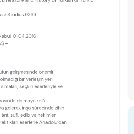
 Literature and History of Turkish or Turkic
rkishStudies.9393
abul: 01.04.2016
AŞ –
ufun gelişmesinde önemli
olmadığı bir yerleşim yeri,
imaları, seçkin eserleriyle ve
masında da maya rolü
ya gelerek inşa sürecinde zihin
 ârif, sûfî, edîb ve hekîmler
raktıkları eserlerle Anadolu’dan