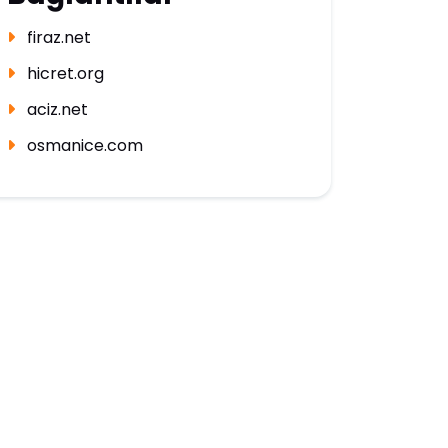
firaz.net
hicret.org
aciz.net
osmanice.com