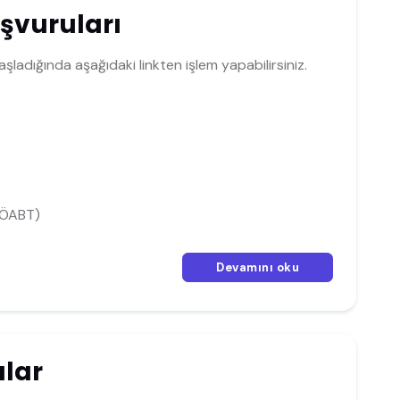
şvuruları
ladığında aşağıdaki linkten işlem yapabilirsiniz.
(ÖABT)
Devamını oku
lar