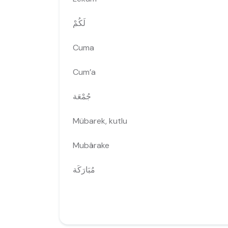
لَكُمْ
Cuma
Cum’a
جُمْعَة
Mübarek, kutlu
Mubârake
مُبَارَكَة