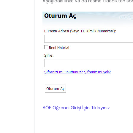
Aşağıdaki linke ya da resme tıkladıktan sonr
AÖF Öğrenci Girişi İçin Tıklayınız