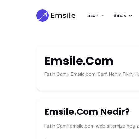
Lisan
Sınav
Emsile.Com
Fatih Camii, Emsile.com, Sarf, Nahiv, Fıkıh, H
Emsile.Com Nedir?
Fatih Camii emsile.com web sitemize hoş ge