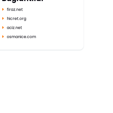
firaz.net
hicret.org
aciz.net
osmanice.com