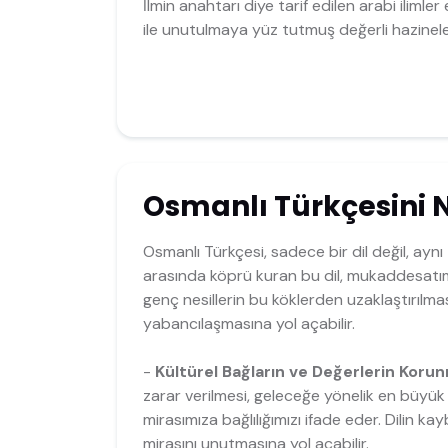
İlmin anahtarı diye tarif edilen arabi ilimle
ile unutulmaya yüz tutmuş değerli hazinel
Osmanlı Türkçesini 
Osmanlı Türkçesi, sadece bir dil değil, ayn
arasında köprü kuran bu dil, mukaddesatımı
genç nesillerin bu köklerden uzaklaştırılması
yabancılaşmasına yol açabilir.
-
Kültürel Bağların ve Değerlerin Korun
zarar verilmesi, geleceğe yönelik en büyük t
mirasımıza bağlılığımızı ifade eder. Dilin kay
mirasını unutmasına yol açabilir.