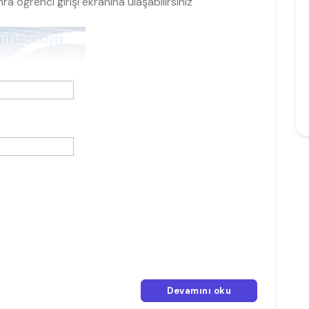
a öğrenci girişi ekranına ulaşabilirsiniz
Devamını oku